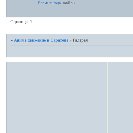
Времена года
sanRou
Страница:
1
»
Аниме движение в Саратове
»
Галерея