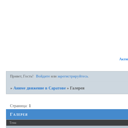
ФОРУМ
УЧАСТНИКИ
П
Акти
Привет, Гость!
Войдите
или
зарегистрируйтесь
.
»
Аниме движение в Саратове
»
Галерея
Страница:
1
Галерея
Тема