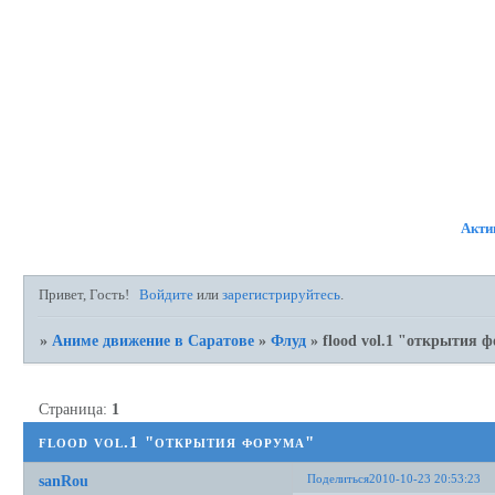
ФОРУМ
УЧАСТНИКИ
П
Акти
Привет, Гость!
Войдите
или
зарегистрируйтесь
.
»
Аниме движение в Саратове
»
Флуд
»
flood vol.1 "открытия 
Страница:
1
flood vol.1 "открытия форума"
Поделиться
2010-10-23 20:53:23
sanRou