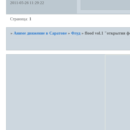
2011-05-26 11:29:22
Страница:
1
»
Аниме движение в Саратове
»
Флуд
»
flood vol.1 "открытия 